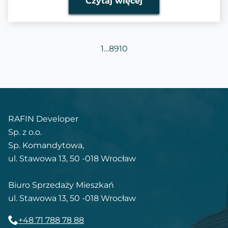
Czytaj więcej
1
…
8
9
10
RAFIN Developer
Sp. z o.o.
Sp. Komandytowa,
ul. Stawowa 13, 50 -018 Wrocław
Biuro Sprzedaży Mieszkań
ul. Stawowa 13, 50 -018 Wrocław
+48 71 788 78 88