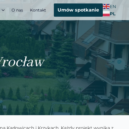
EN
Umów spotkanie
O nas
Kontakt
PL
Wrocław
a Karłowicach i Krzykach. Każdy projekt wynika z