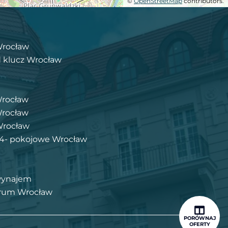
©
OpenStreetMap
contributors.
Wrocław
 klucz Wrocław
Wrocław
Wrocław
Wrocław
i 4- pokojowe Wrocław
wynajem
trum Wrocław
PORÓWNAJ
OFERTY