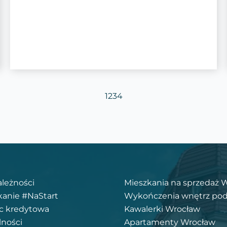
1
2
3
4
ależności
Mieszkania na sprzedaż 
kanie #NaStart
Wykończenia wnętrz pod
 kredytowa
Kawalerki Wrocław
lności
Apartamenty Wrocław