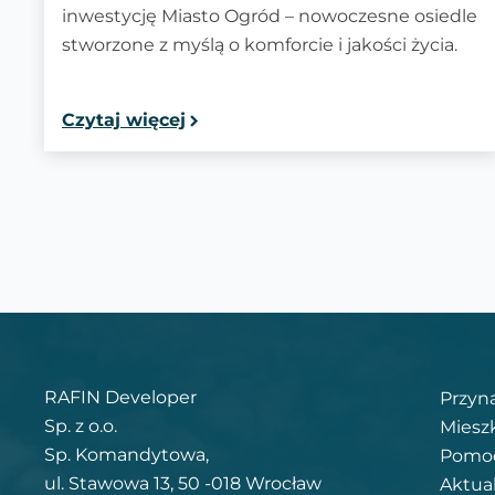
inwestycję Miasto Ogród – nowoczesne osiedle
stworzone z myślą o komforcie i jakości życia.
Czytaj więcej
RAFIN Developer
Przyn
Sp. z o.o.
Miesz
Sp. Komandytowa,
Pomoc
ul. Stawowa 13, 50 -018 Wrocław
Aktua