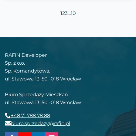
1
2
3
…
10
RAFIN Developer
Sp. z o.o.
Sp. Komandytowa,
ul. Stawowa 13, 50 -018 Wrocław
Biuro Sprzedaży Mieszkań
ul. Stawowa 13, 50 -018 Wrocław
+48 71 788 78 88
biuro.sprzedazy@rafin.pl