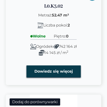
L0.K3.02
Metraż:
52.47 m²
Liczba pokoi:
2
Wolne
Piętro:
0
Ogródek
742 164 zł
2
14 145 zł / m
Dowiedz się więcej
Dodaj do porównywarki