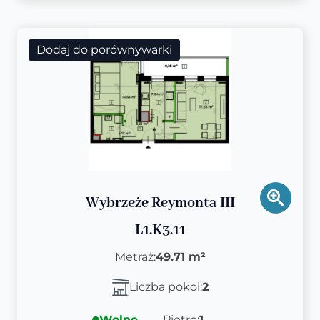
Dodaj do porównywarki
Wybrzeże Reymonta III
L1.K3.11
Metraż:
49.71 m²
Liczba pokoi:
2
Wolne
Piętro:
1