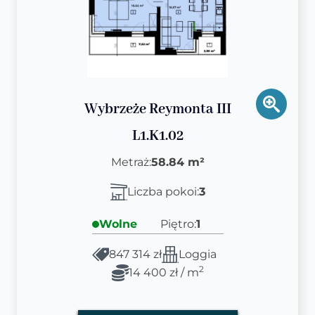
Wybrzeże Reymonta III
L1.K1.02
Metraż:
58.84 m²
Liczba pokoi:
3
Wolne
Piętro:
1
847 314 zł
Loggia
2
14 400 zł / m