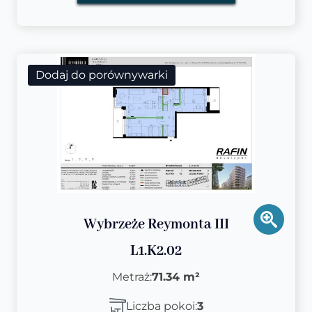
Dodaj do porównywarki
Wybrzeże Reymonta III
L1.K2.02
Metraż:
71.34 m²
Liczba pokoi:
3