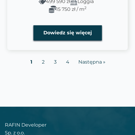
499 590 zł
Loggia
2
15 750 zł / m
Dowiedz się więcej
1
2
3
4
Następna »
RAFIN Developer
Sp. z o.o.