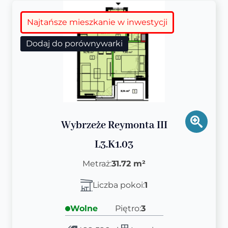
Najtańsze mieszkanie w inwestycji
Dodaj do porównywarki
Wybrzeże Reymonta III
L3.K1.03
Metraż:
31.72 m²
Liczba pokoi:
1
Wolne
Piętro:
3