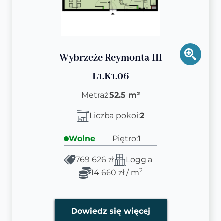
Wybrzeże Reymonta III
L1.K1.06
Metraż:
52.5 m²
Liczba pokoi:
2
Wolne
Piętro:
1
769 626 zł
Loggia
2
14 660 zł / m
Dowiedz się więcej