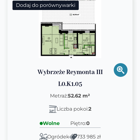
Dodaj do porównywarki
Wybrzeże Reymonta III
L0.K1.05
Metraż:
52.62 m²
Liczba pokoi:
2
Wolne
Piętro:
0
Ogródek
733 985 zł