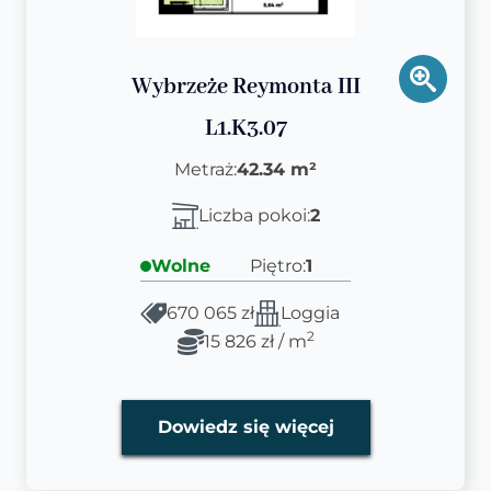
Wybrzeże Reymonta III
L1.K3.07
Metraż:
42.34 m²
Liczba pokoi:
2
Wolne
Piętro:
1
670 065 zł
Loggia
2
15 826 zł / m
Dowiedz się więcej