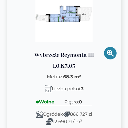
Wybrzeże Reymonta III
L0.K3.03
Metraż:
68.3 m²
Liczba pokoi:
3
Wolne
Piętro:
0
Ogródek
866 727 zł
2
12 690 zł / m