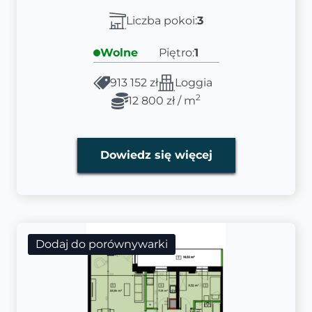
Liczba pokoi:
3
Wolne
Piętro:
1
913 152 zł
Loggia
2
12 800 zł / m
Dowiedz się więcej
Dodaj do porównywarki