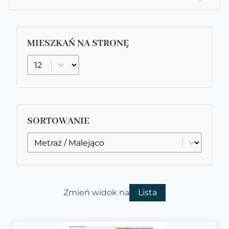
MIESZKAŃ NA STRONĘ
Mieszkań na stronę
SORTOWANIE
SORTOWANIE
Sortowanie
Zmień widok na
Lista