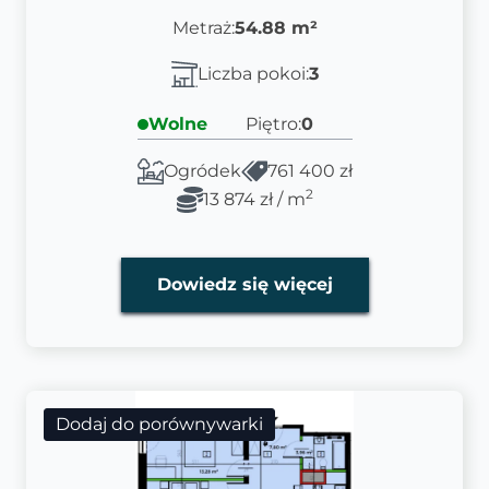
Metraż:
54.88 m²
Liczba pokoi:
3
Wolne
Piętro:
0
Ogródek
761 400 zł
2
13 874 zł / m
Dowiedz się więcej
Dodaj do porównywarki