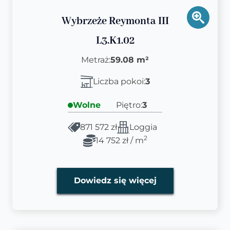
Wybrzeże Reymonta III
L3.K1.02
Metraż:
59.08 m²
Liczba pokoi:
3
Wolne
Piętro:
3
871 572 zł
Loggia
2
14 752 zł / m
Dowiedz się więcej