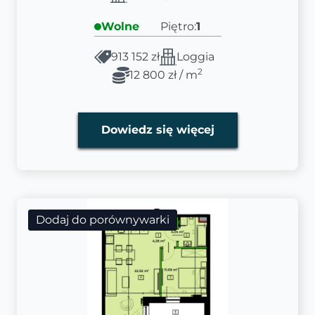
Wolne
Piętro:
1
913 152 zł
Loggia
2
12 800 zł / m
Dowiedz się więcej
Dodaj do porównywarki