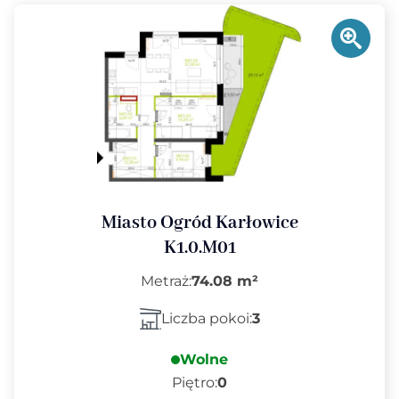
Miasto Ogród Karłowice
K1.0.M01
Metraż:
74.08 m²
Liczba pokoi:
3
Wolne
Piętro:
0