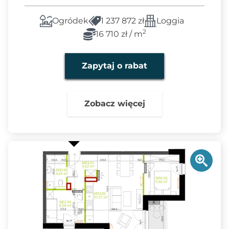
Ogródek
1 237 872 zł
Loggia
2
16 710 zł / m
Zapytaj o rabat
Zobacz więcej