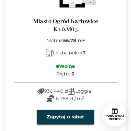
Miasto Ogród Karłowice
K1.0.M03
Metraż:
55.78 m²
Liczba pokoi:
3
Wolne
Piętro:
0
936 440 zł
Loggia
2
16 788 zł / m
PORÓWNAJ
Zapytaj o rabat
OFERTY