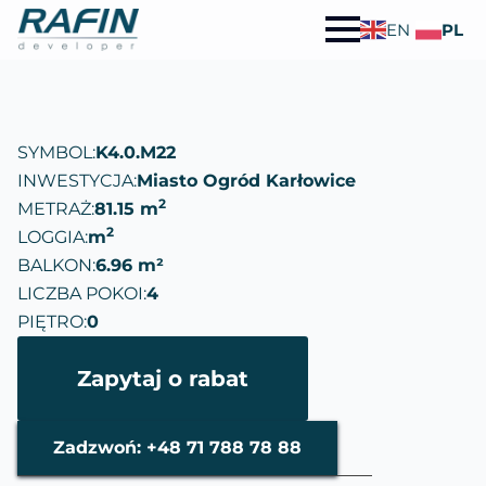
EN
PL
SYMBOL:
K4.0.M22
INWESTYCJA:
Miasto Ogród Karłowice
2
METRAŻ:
81.15 m
2
LOGGIA:
m
BALKON:
6.96 m²
LICZBA POKOI:
4
PIĘTRO:
0
Zapytaj o rabat
Zadzwoń: +48 71 788 78 88