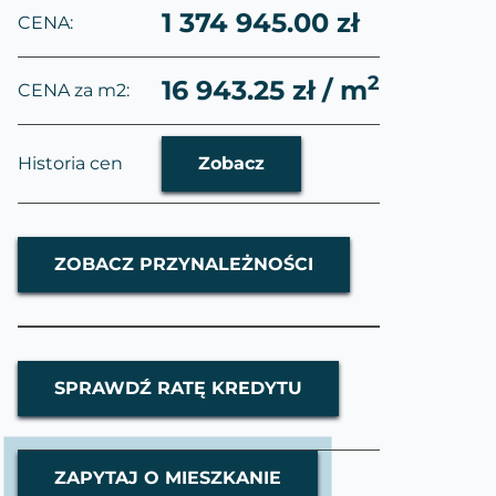
1 374 945.00 zł
CENA:
2
16 943.25 zł / m
CENA za m2:
Historia cen
Zobacz
ZOBACZ PRZYNALEŻNOŚCI
SPRAWDŹ RATĘ KREDYTU
ZAPYTAJ O MIESZKANIE