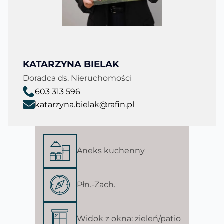
KATARZYNA BIELAK
Doradca ds. Nieruchomości
603 313 596
katarzyna.bielak@rafin.pl
Aneks kuchenny
Płn.-Zach.
Widok z okna: zieleń/patio