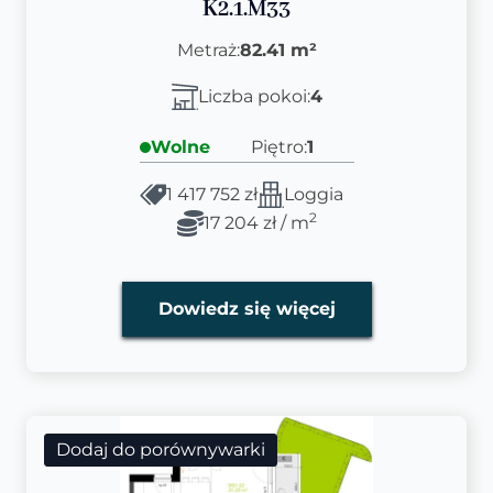
K2.1.M33
Metraż:
82.41 m²
Liczba pokoi:
4
Wolne
Piętro:
1
1 417 752 zł
Loggia
2
17 204 zł / m
Dowiedz się więcej
Dodaj do porównywarki