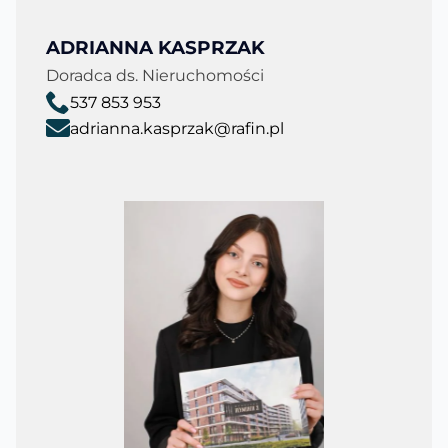
ADRIANNA KASPRZAK
Doradca ds. Nieruchomości
537 853 953
adrianna.kasprzak@rafin.pl