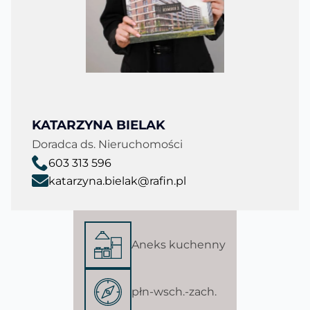
KATARZYNA BIELAK
Doradca ds. Nieruchomości
603 313 596
katarzyna.bielak@rafin.pl
Aneks kuchenny
płn-wsch.-zach.