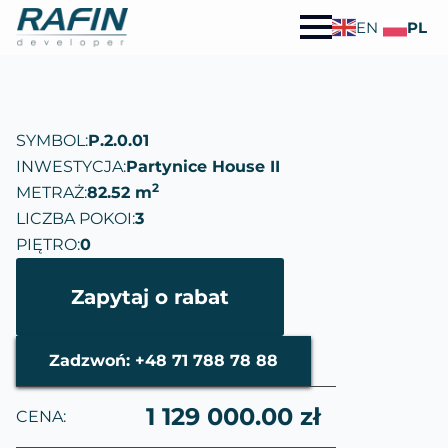
EN
PL
SYMBOL:
P.2.0.01
INWESTYCJA:
Partynice House II
2
METRAŻ:
82.52 m
LICZBA POKOI:
3
PIĘTRO:
0
Zapytaj o rabat
Zadzwoń: +48 71 788 78 88
1 129 000.00 zł
CENA: