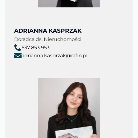
ADRIANNA KASPRZAK
Doradca ds. Nieruchomości
537 853 953
adrianna.kasprzak@rafin.pl