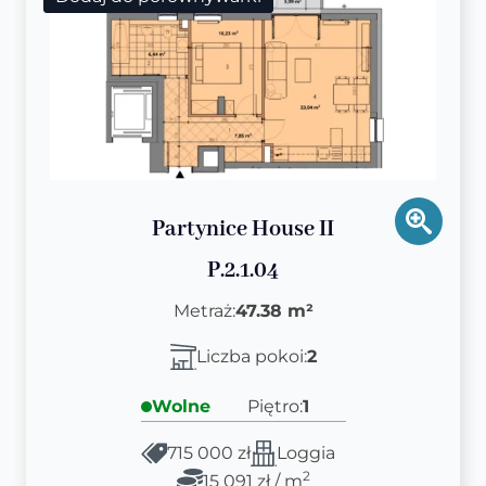
Partynice House II
P.2.1.04
Metraż:
47.38 m²
Liczba pokoi:
2
Wolne
Piętro:
1
715 000 zł
Loggia
2
15 091 zł / m