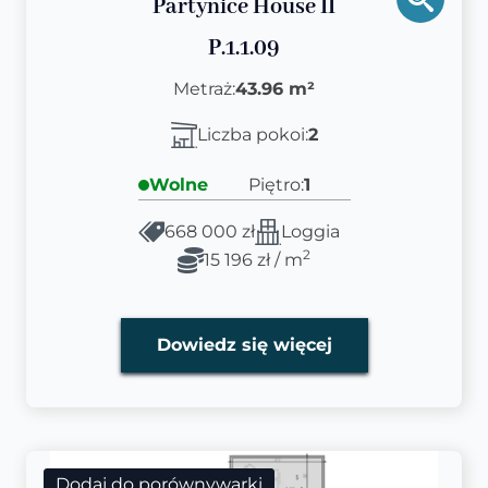
Partynice House II
P.1.1.09
Metraż:
43.96 m²
Liczba pokoi:
2
Wolne
Piętro:
1
668 000 zł
Loggia
2
15 196 zł / m
Dowiedz się więcej
Dodaj do porównywarki