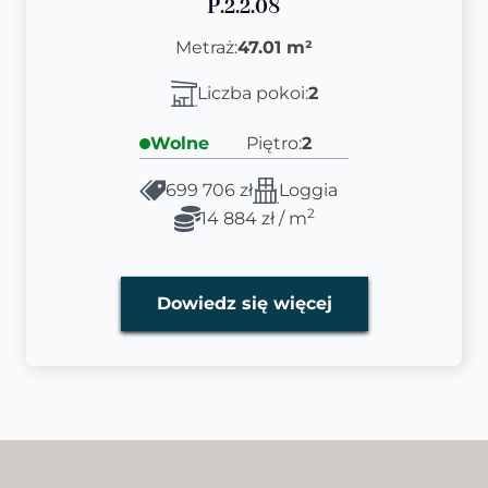
P.2.2.08
Metraż:
47.01 m²
Liczba pokoi:
2
Wolne
Piętro:
2
699 706 zł
Loggia
2
14 884 zł / m
Dowiedz się więcej