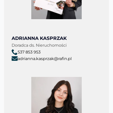
ADRIANNA KASPRZAK
Doradca ds. Nieruchomości
537 853 953
adrianna.kasprzak@rafin.pl