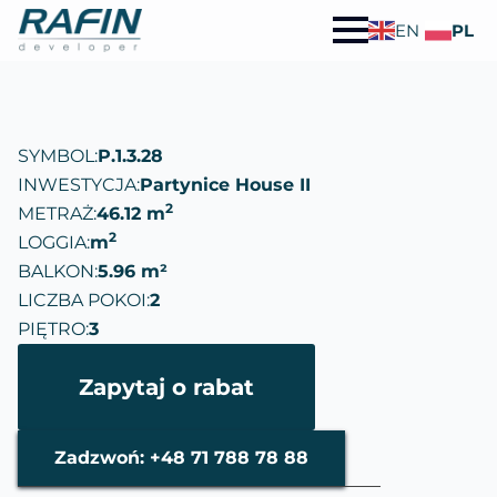
EN
PL
SYMBOL:
P.1.3.28
INWESTYCJA:
Partynice House II
2
METRAŻ:
46.12 m
2
LOGGIA:
m
BALKON:
5.96 m²
LICZBA POKOI:
2
PIĘTRO:
3
Zapytaj o rabat
Zadzwoń: +48 71 788 78 88