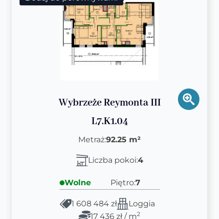
Wybrzeże Reymonta III
L7.K1.04
Metraż:
92.25 m²
Liczba pokoi:
4
Wolne
Piętro:
7
1 608 484 zł
Loggia
2
17 436 zł / m