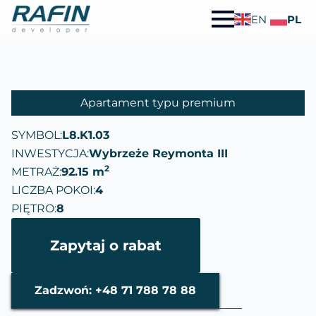
EN
PL
Apartament typu premium
SYMBOL:
L8.K1.03
INWESTYCJA:
Wybrzeże Reymonta III
2
METRAŻ:
92.15 m
LICZBA POKOI:
4
PIĘTRO:
8
Zapytaj o rabat
Zadzwoń: +48 71 788 78 88