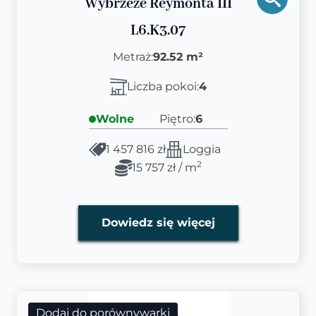
Wybrzeże Reymonta III
L6.K3.07
Metraż:
92.52 m²
Liczba pokoi:
4
Wolne
Piętro:
6
1 457 816 zł
Loggia
2
15 757 zł / m
Dowiedz się więcej
Dodaj do porównywarki