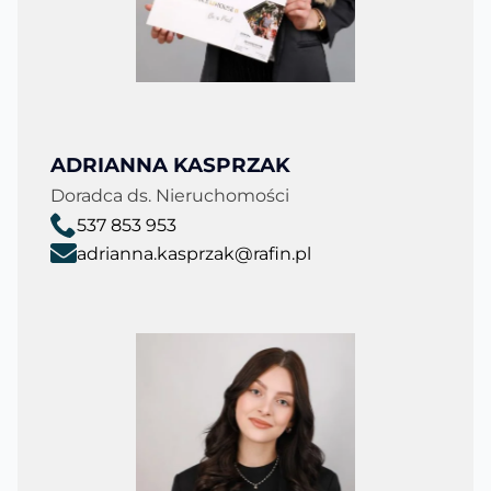
ADRIANNA KASPRZAK
Doradca ds. Nieruchomości
537 853 953
adrianna.kasprzak@rafin.pl