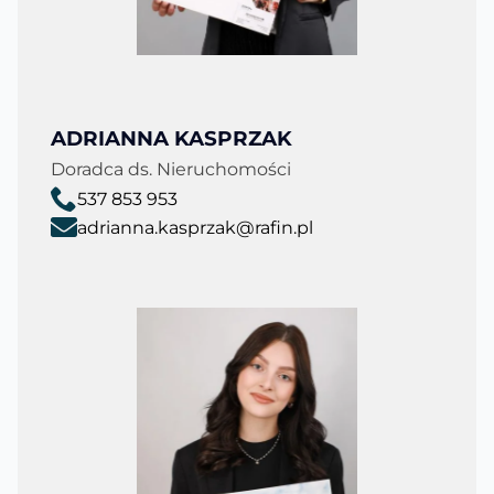
ADRIANNA KASPRZAK
Doradca ds. Nieruchomości
537 853 953
adrianna.kasprzak@rafin.pl