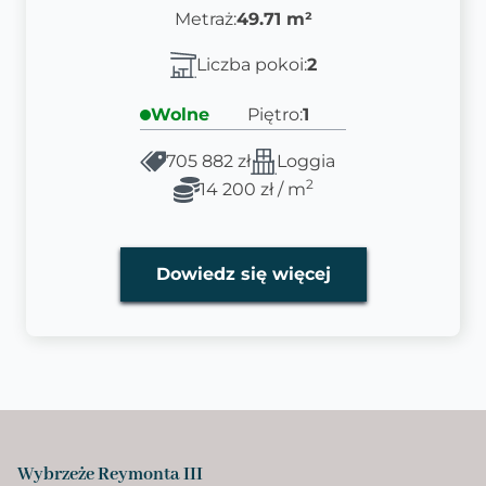
Metraż:
49.71 m²
Liczba pokoi:
2
Wolne
Piętro:
1
705 882 zł
Loggia
2
14 200 zł / m
Dowiedz się więcej
Wybrzeże Reymonta III