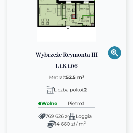
Wybrzeże Reymonta III
L1.K1.06
Metraż:
52.5 m²
Liczba pokoi:
2
Wolne
Piętro:
1
769 626 zł
Loggia
2
14 660 zł / m