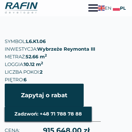
EN
PL
SYMBOL:
L6.K1.06
INWESTYCJA:
Wybrzeże Reymonta III
2
METRAŻ:
52.66 m
2
LOGGIA:
10.12 m
LICZBA POKOI:
2
PIĘTRO:
6
Zapytaj o rabat
Zadzwoń: +48 71 788 78 88
915 648.00 zł
CENA: