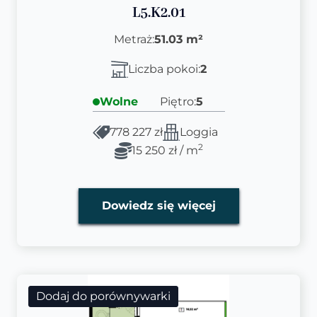
L5.K2.01
Metraż:
51.03 m²
Liczba pokoi:
2
Wolne
Piętro:
5
778 227 zł
Loggia
2
15 250 zł / m
Dowiedz się więcej
Dodaj do porównywarki