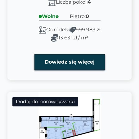
Liczba pokoi:
4
Wolne
Piętro:
0
Ogródek
999 989 zł
2
13 631 zł / m
Dowiedz się więcej
Dodaj do porównywarki