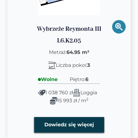
Wybrzeże Reymonta III
L6.K2.05
Metraż:
64.95 m²
Liczba pokoi:
3
Wolne
Piętro:
6
1 038 760 zł
Loggia
2
15 993 zł / m
Dowiedz się więcej