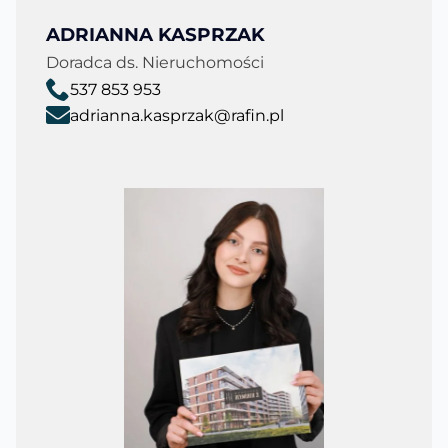
ADRIANNA KASPRZAK
Doradca ds. Nieruchomości
537 853 953
adrianna.kasprzak@rafin.pl