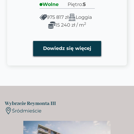
Wolne
Piętro:
5
975 817 zł
Loggia
2
15 240 zł / m
Dowiedz się więcej
Wybrzeże Reymonta III
Śródmieście