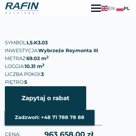
EN
PL
SYMBOL:
L5.K3.03
INWESTYCJA:
Wybrzeże Reymonta III
2
METRAŻ:
69.02 m
2
LOGGIA:
10.31 m
LICZBA POKOI:
3
PIĘTRO:
5
Zapytaj o rabat
Zadzwoń: +48 71 788 78 88
963 658.00 zł
CENA: