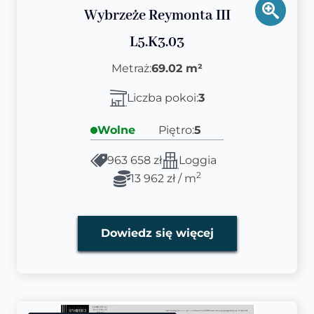
Wybrzeże Reymonta III
L5.K3.03
Metraż:
69.02 m²
Liczba pokoi:
3
Wolne
Piętro:
5
963 658 zł
Loggia
2
13 962 zł / m
Dowiedz się więcej