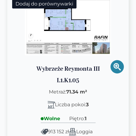
Dodaj do porównywarki
Wybrzeże Reymonta III
L1.K1.05
Metraż:
71.34 m²
Liczba pokoi:
3
Wolne
Piętro:
1
913 152 zł
Loggia