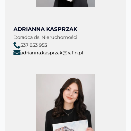
ADRIANNA KASPRZAK
Doradca ds. Nieruchomości
537 853 953
adrianna.kasprzak@rafin.pl