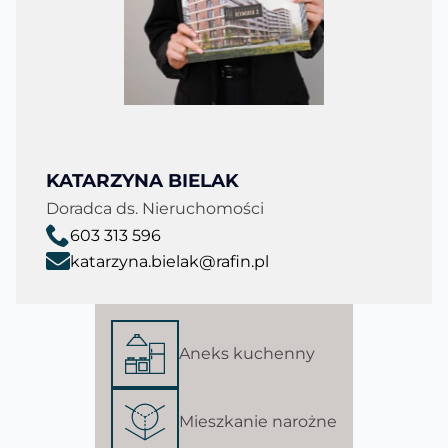
KATARZYNA BIELAK
Doradca ds. Nieruchomości
603 313 596
katarzyna.bielak@rafin.pl
Aneks kuchenny
Mieszkanie narożne