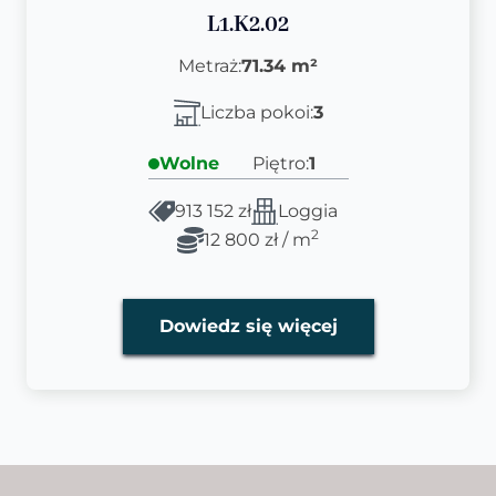
L1.K2.02
Metraż:
71.34 m²
Liczba pokoi:
3
Wolne
Piętro:
1
913 152 zł
Loggia
2
12 800 zł / m
Dowiedz się więcej