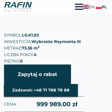
EN
PL
SYMBOL:
L0.K1.02
INWESTYCJA:
Wybrzeże Reymonta III
2
METRAŻ:
73.36 m
LICZBA POKOI:
4
PIĘTRO:
0
Zapytaj o rabat
Zadzwoń: +48 71 788 78 88
999 989.00 zł
CENA: