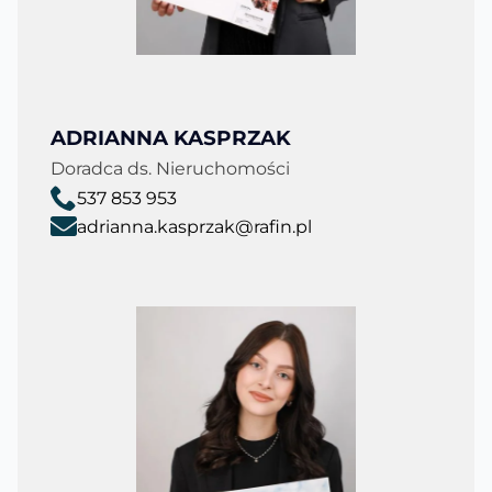
ADRIANNA KASPRZAK
Doradca ds. Nieruchomości
537 853 953
adrianna.kasprzak@rafin.pl