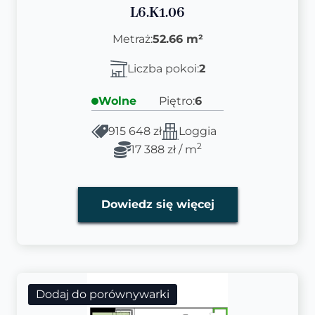
L6.K1.06
Metraż:
52.66 m²
Liczba pokoi:
2
Wolne
Piętro:
6
915 648 zł
Loggia
2
17 388 zł / m
Dowiedz się więcej
Dodaj do porównywarki