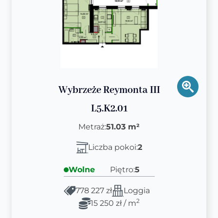
Wybrzeże Reymonta III
L5.K2.01
Metraż:
51.03 m²
Liczba pokoi:
2
Wolne
Piętro:
5
778 227 zł
Loggia
2
15 250 zł / m