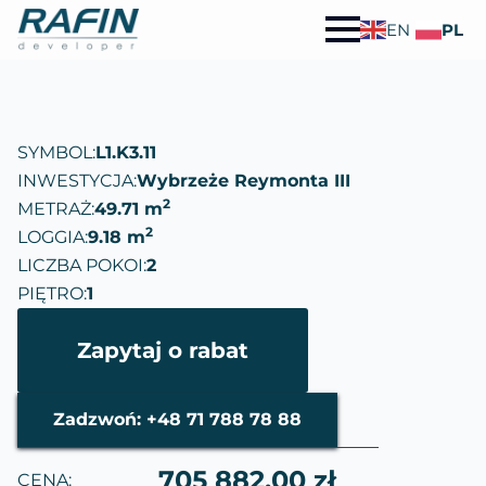
EN
PL
SYMBOL:
L1.K3.11
INWESTYCJA:
Wybrzeże Reymonta III
2
METRAŻ:
49.71 m
2
LOGGIA:
9.18 m
LICZBA POKOI:
2
PIĘTRO:
1
Zapytaj o rabat
Zadzwoń: +48 71 788 78 88
705 882.00 zł
CENA: