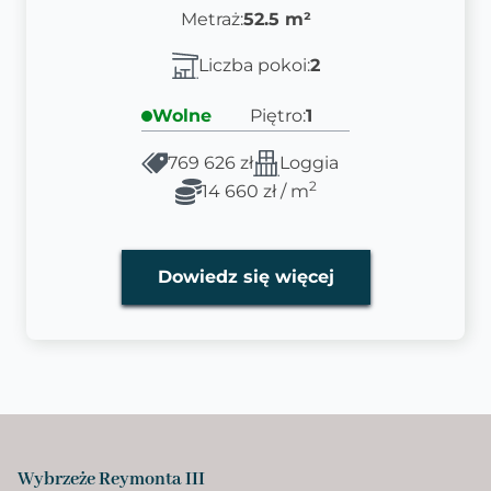
Metraż:
52.5 m²
Liczba pokoi:
2
Wolne
Piętro:
1
769 626 zł
Loggia
2
14 660 zł / m
Dowiedz się więcej
Wybrzeże Reymonta III