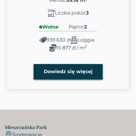
Metraż:
59.18 m²
Liczba pokoi:
3
Wolne
Piętro:
2
939 630 zł
Loggia
2
15 877 zł / m
Dowiedz się więcej
Mieszczańska Park
Śródmieście