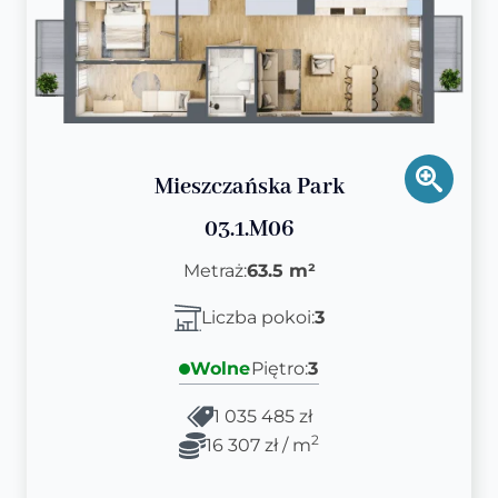
Mieszczańska Park
03.1.M06
Metraż:
63.5 m²
Liczba pokoi:
3
Wolne
Piętro:
3
1 035 485 zł
2
16 307 zł / m