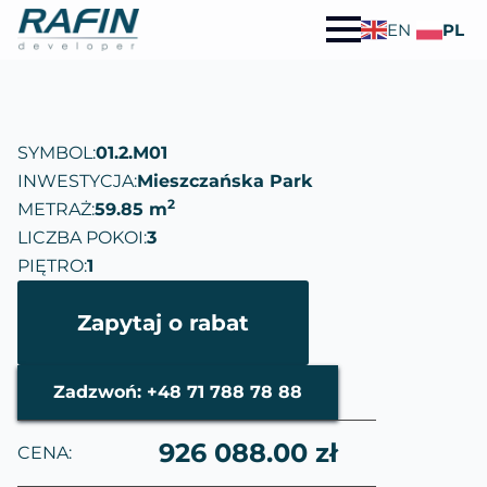
EN
PL
SYMBOL:
01.2.M01
INWESTYCJA:
Mieszczańska Park
2
METRAŻ:
59.85 m
LICZBA POKOI:
3
PIĘTRO:
1
Zapytaj o rabat
Zadzwoń: +48 71 788 78 88
926 088.00 zł
CENA: