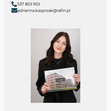
537 853 953
adrianna.kasprzak@rafin.pl