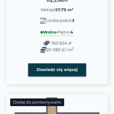
04.3.M08
Metraż:
57.79 m²
Liczba pokoi:
3
Wolne
Piętro:
4
1 160 624 zł
2
20 083 zł / m
Dowiedz się więcej
Dodaj do porównywarki