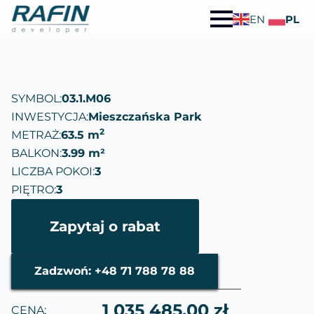
EN
PL
SYMBOL:
03.1.M06
INWESTYCJA:
Mieszczańska Park
2
METRAŻ:
63.5 m
BALKON:
3.99 m²
LICZBA POKOI:
3
PIĘTRO:
3
Zapytaj o rabat
Zadzwoń: +48 71 788 78 88
1 035 485.00 zł
CENA: