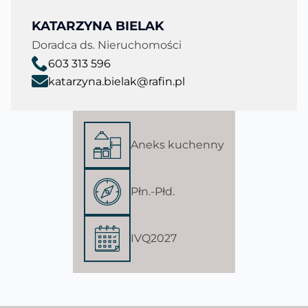
KATARZYNA BIELAK
Doradca ds. Nieruchomości
603 313 596
katarzyna.bielak@rafin.pl
Aneks kuchenny
Płn.-Płd.
IVQ2027