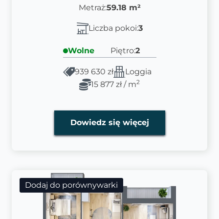
Metraż:
59.18 m²
Liczba pokoi:
3
Wolne
Piętro:
2
939 630 zł
Loggia
2
15 877 zł / m
Dowiedz się więcej
Dodaj do porównywarki