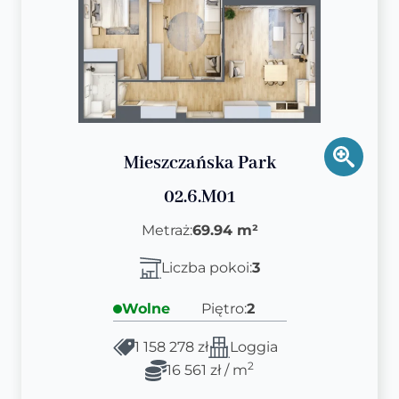
Mieszczańska Park
02.6.M01
Metraż:
69.94 m²
Liczba pokoi:
3
Wolne
Piętro:
2
1 158 278 zł
Loggia
2
16 561 zł / m