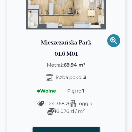
Mieszczańska Park
01.6.M01
Metraż:
69.94 m²
Liczba pokoi:
3
Wolne
Piętro:
1
1 124 368 zł
Loggia
2
16 076 zł / m