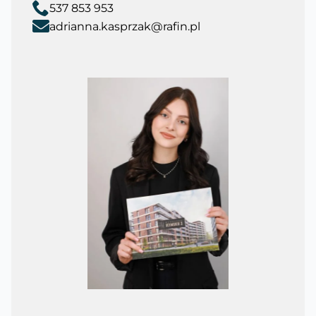
537 853 953
adrianna.kasprzak@rafin.pl