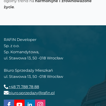
ogólny trend na
harmonijne i zrównoważone
życie
.
RAFIN Developer
Sp. z o.o.
Sp. Komandytowa,
ul. Stawowa 13, 50 -018 Wrocław
Biuro Sprzedaży Mieszkań
ul. Stawowa 13, 50 -018 Wrocław
+48 71 788 78 88
biuro.sprzedazy@rafin.pl