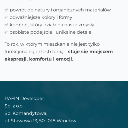
✅ powrót do natury i organicznych materiałów
✅ odważniejsze kolory i formy
✅ komfort, który działa na nasze zmysły
✅ osobiste podejście i unikalne detale
To rok, w którym mieszkanie nie jest tylko
funkcjonalną przestrzenią –
staje się miejscem
ekspresji, komfortu i emocji
.
RAFIN Developer
Sp. z o.o.
Sp. Komandytowa,
ul. Stawowa 13, 50 -018 Wrocław