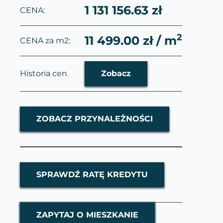
1 131 156.63 zł
CENA:
2
11 499.00 zł / m
CENA za m2:
Historia cen
Zobacz
ZOBACZ PRZYNALEŻNOŚCI
SPRAWDŹ RATĘ KREDYTU
ZAPYTAJ O MIESZKANIE