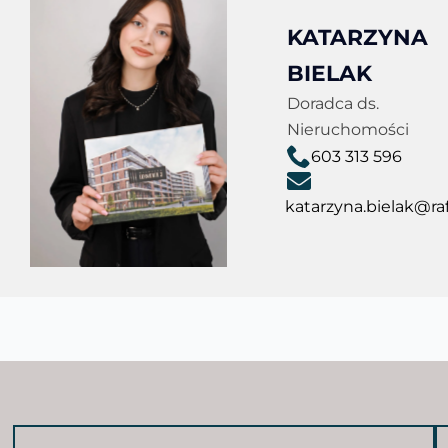
KATARZYNA
BIELAK
Doradca ds.
Nieruchomości
603 313 596
katarzyna.bielak@raf