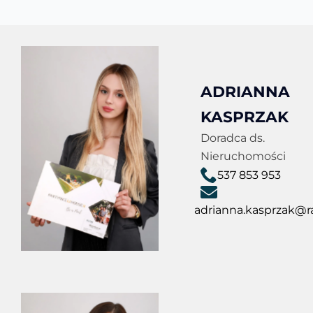
ADRIANNA
KASPRZAK
Doradca ds.
Nieruchomości
537 853 953
adrianna.kasprzak@ra