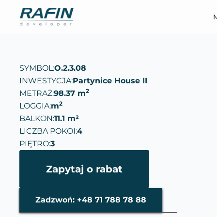
M
SYMBOL:
O.2.3.08
INWESTYCJA:
Partynice House II
2
METRAŻ:
98.37 m
2
LOGGIA:
m
BALKON:
11.1 m²
LICZBA POKOI:
4
PIĘTRO:
3
Zapytaj o rabat
Zadzwoń: +48 71 788 78 88