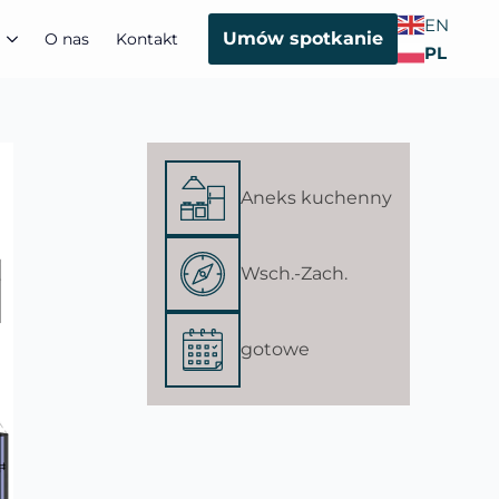
EN
Umów spotkanie
O nas
Kontakt
PL
Aneks kuchenny
Wsch.-Zach.
gotowe