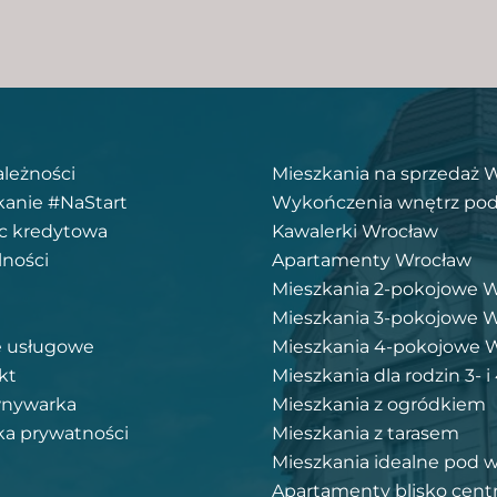
ależności
Mieszkania na sprzedaż 
kanie #NaStart
Wykończenia wnętrz pod
 kredytowa
Kawalerki Wrocław
lności
Apartamenty Wrocław
Mieszkania 2-pokojowe 
Mieszkania 3-pokojowe 
e usługowe
Mieszkania 4-pokojowe 
kt
Mieszkania dla rodzin 3- 
nywarka
Mieszkania z ogródkiem
ka prywatności
Mieszkania z tarasem
Mieszkania idealne pod 
Apartamenty blisko cen