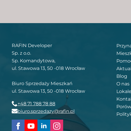
RAFIN Developer
Przyn
Sp. z o.o.
Miesz
Sp. Komandytowa,
Pomoc
ul. Stawowa 13, 50 -018 Wrocław
Aktua
Blog
Biuro Sprzedaży Mieszkań
O nas
ul. Stawowa 13, 50 -018 Wrocław
Lokal
Konta
+48 71 788 78 88
Porów
biuro.sprzedazy@rafin.pl
Polity