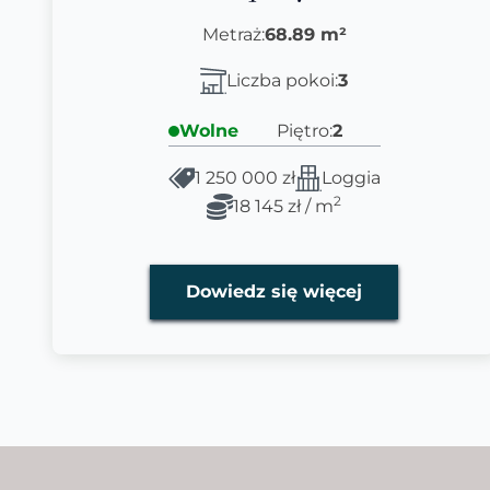
Metraż:
68.89 m²
Liczba pokoi:
3
Wolne
Piętro:
2
1 250 000 zł
Loggia
2
18 145 zł / m
Dowiedz się więcej