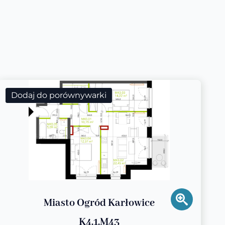
Dodaj do porównywarki
Miasto Ogród Karłowice
K4.1.M43