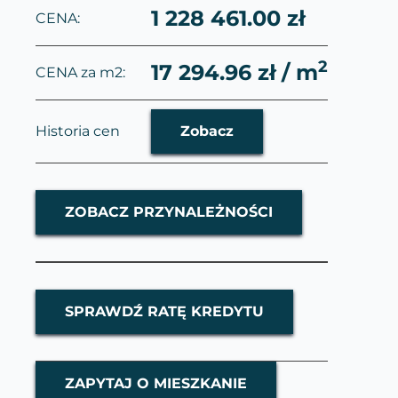
1 228 461.00 zł
CENA:
2
17 294.96 zł / m
CENA za m2:
Historia cen
Zobacz
ZOBACZ PRZYNALEŻNOŚCI
SPRAWDŹ RATĘ KREDYTU
ZAPYTAJ O MIESZKANIE