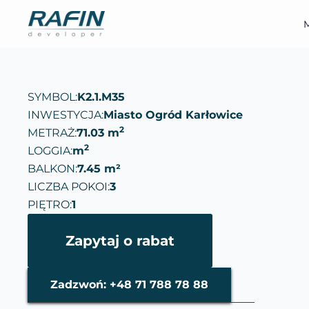
M
SYMBOL:
K2.1.M35
INWESTYCJA:
Miasto Ogród Karłowice
2
METRAŻ:
71.03 m
2
LOGGIA:
m
BALKON:
7.45 m²
LICZBA POKOI:
3
PIĘTRO:
1
Zapytaj o rabat
Zadzwoń: +48 71 788 78 88