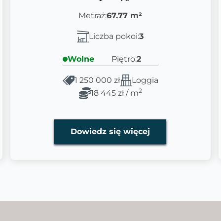
Metraż:
67.77 m²
Liczba pokoi:
3
Wolne
Piętro:
2
1 250 000 zł
Loggia
2
18 445 zł / m
Dowiedz się więcej