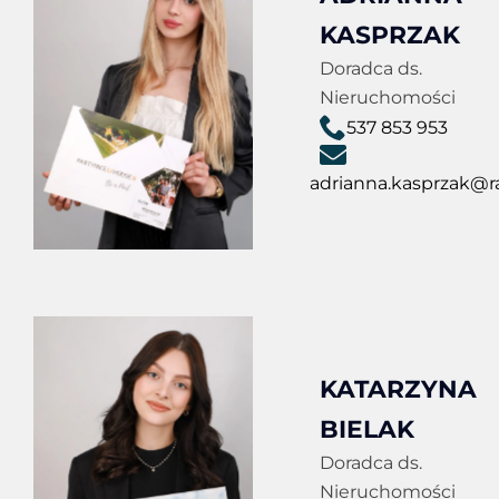
KASPRZAK
Doradca ds.
Nieruchomości
537 853 953
adrianna.kasprzak@ra
KATARZYNA
BIELAK
Doradca ds.
Nieruchomości