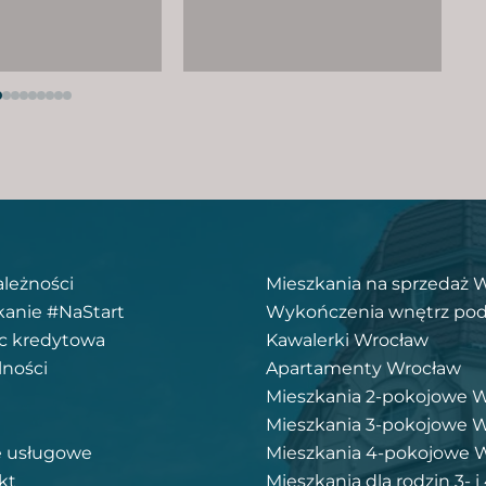
ależności
Mieszkania na sprzedaż 
kanie #NaStart
Wykończenia wnętrz pod
 kredytowa
Kawalerki Wrocław
lności
Apartamenty Wrocław
Mieszkania 2-pokojowe 
Mieszkania 3-pokojowe 
e usługowe
Mieszkania 4-pokojowe 
kt
Mieszkania dla rodzin 3- 