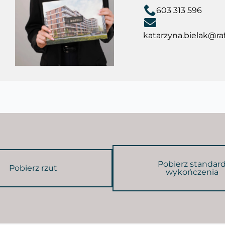
603 313 596
katarzyna.bielak@raf
Pobierz standar
Pobierz rzut
wykończenia