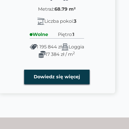
Metraż:
68.79 m²
Liczba pokoi:
3
Wolne
Piętro:
1
1 195 844 zł
Loggia
2
17 384 zł / m
Dowiedz się więcej