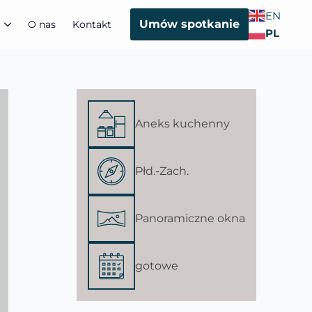
EN
Umów spotkanie
O nas
Kontakt
PL
Aneks kuchenny
Płd.-Zach.
Panoramiczne okna
gotowe