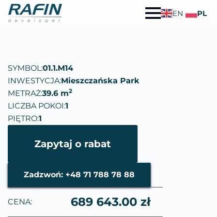
EN
PL
SYMBOL:
01.1.M14
INWESTYCJA:
Mieszczańska Park
2
METRAŻ:
39.6 m
LICZBA POKOI:
1
PIĘTRO:
1
Zapytaj o rabat
Zadzwoń: +48 71 788 78 88
689 643.00 zł
CENA: