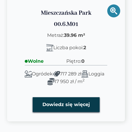
Mieszczańska Park
00.6.M01
Metraż:
39.96 m²
Liczba pokoi:
2
Wolne
Piętro:
0
Ogródek
717 289 zł
Loggia
2
17 950 zł / m
Dowiedz się więcej