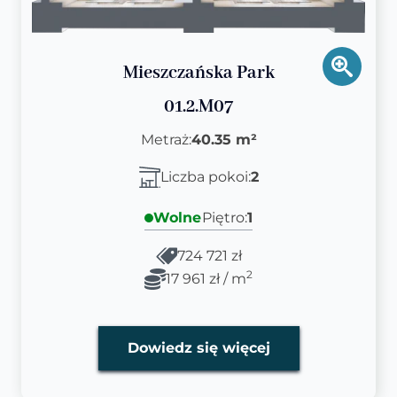
Mieszczańska Park
01.2.M07
Metraż:
40.35 m²
Liczba pokoi:
2
Wolne
Piętro:
1
724 721 zł
2
17 961 zł / m
Dowiedz się więcej