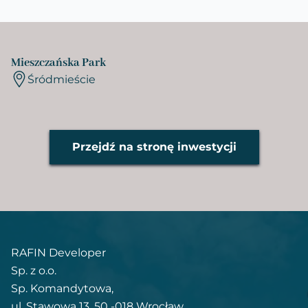
Mieszczańska Park
Śródmieście
Przejdź na stronę inwestycji
RAFIN Developer
Sp. z o.o.
Sp. Komandytowa,
ul. Stawowa 13, 50 -018 Wrocław