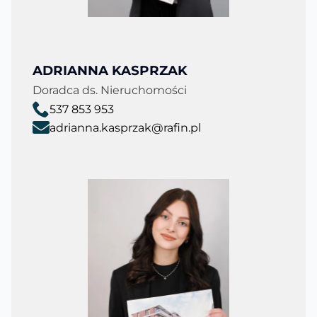
ADRIANNA KASPRZAK
Doradca ds. Nieruchomości
537 853 953
adrianna.kasprzak@rafin.pl