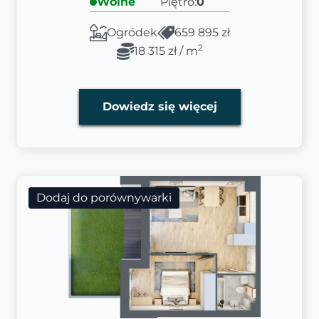
Wolne
Piętro:
0
Ogródek
659 895 zł
2
18 315 zł / m
Dowiedz się więcej
Dodaj do porównywarki