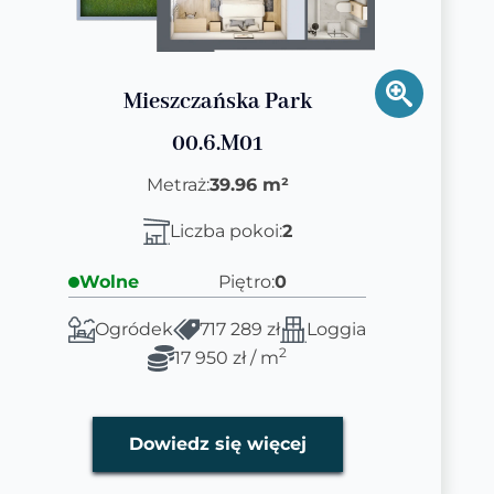
Mieszczańska Park
00.6.M01
Metraż:
39.96 m²
Liczba pokoi:
2
Wolne
Piętro:
0
Ogródek
717 289 zł
Loggia
2
17 950 zł / m
Dowiedz się więcej