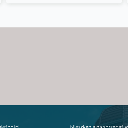
ależności
Mieszkania na sprzedaż 