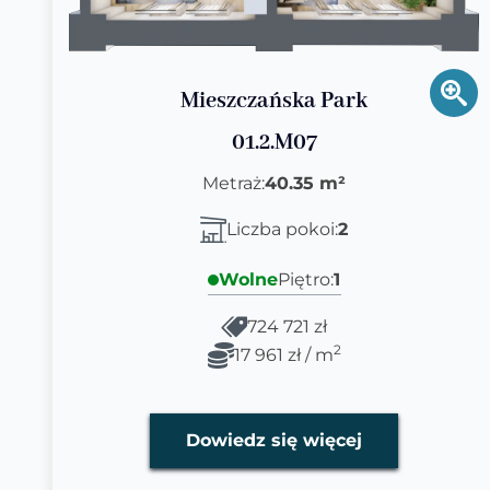
Mieszczańska Park
01.2.M07
Metraż:
40.35 m²
Liczba pokoi:
2
Wolne
Piętro:
1
724 721 zł
2
17 961 zł / m
Dowiedz się więcej