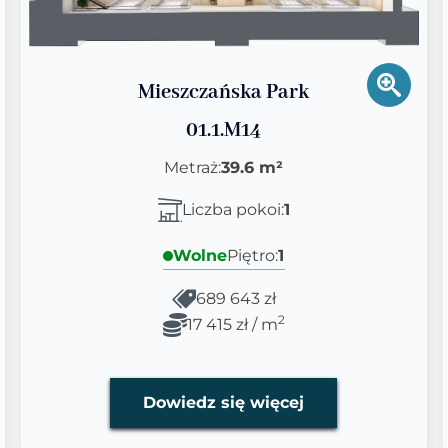
Mieszczańska Park
01.1.M14
Metraż:
39.6 m²
Liczba pokoi:
1
Wolne
Piętro:
1
689 643 zł
2
17 415 zł / m
Dowiedz się więcej