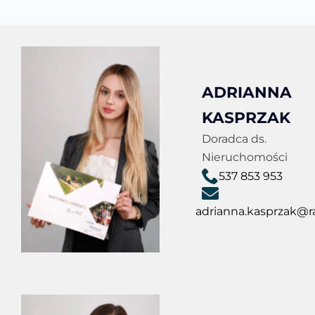
ADRIANNA
KASPRZAK
Doradca ds.
Nieruchomości
537 853 953
adrianna.kasprzak@ra