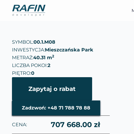
M
SYMBOL:
00.1.M08
INWESTYCJA:
Mieszczańska Park
2
METRAŻ:
40.31 m
LICZBA POKOI:
2
PIĘTRO:
0
Zapytaj o rabat
Zadzwoń: +48 71 788 78 88
707 668.00 zł
CENA: