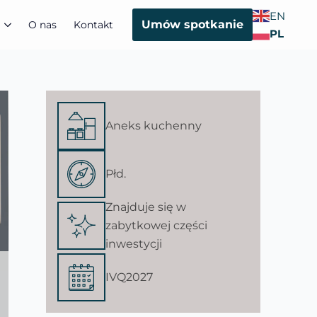
EN
Umów spotkanie
O nas
Kontakt
PL
Aneks kuchenny
Płd.
Znajduje się w
zabytkowej części
inwestycji
IVQ2027