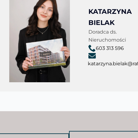
KATARZYNA
BIELAK
Doradca ds.
Nieruchomości
603 313 596
katarzyna.bielak@raf