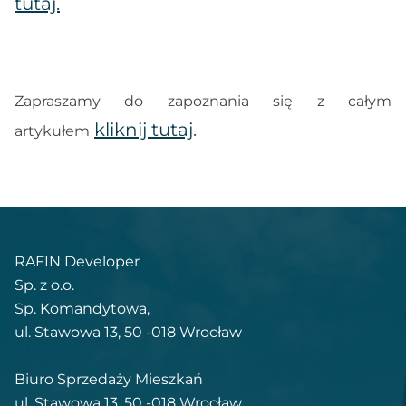
tutaj.
Zapraszamy do zapoznania się z całym
kliknij tutaj
.
artykułem
RAFIN Developer
Sp. z o.o.
Sp. Komandytowa,
ul. Stawowa 13, 50 -018 Wrocław
Biuro Sprzedaży Mieszkań
ul. Stawowa 13, 50 -018 Wrocław