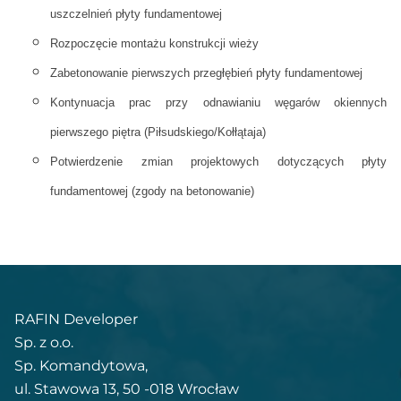
uszczelnień płyty fundamentowej
Rozpoczęcie montażu konstrukcji wieży
Zabetonowanie pierwszych przegłębień płyty fundamentowej
Kontynuacja prac przy odnawianiu węgarów okiennych
pierwszego piętra (Piłsudskiego/Kołłątaja)
Potwierdzenie zmian projektowych dotyczących płyty
fundamentowej (zgody na betonowanie)
RAFIN Developer
Sp. z o.o.
Sp. Komandytowa,
ul. Stawowa 13, 50 -018 Wrocław