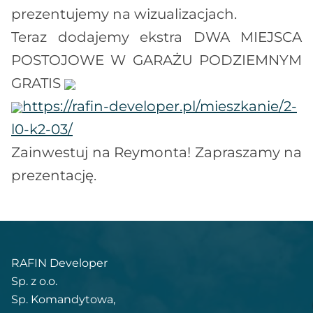
prezentujemy na wizualizacjach.
Teraz dodajemy ekstra DWA MIEJSCA
POSTOJOWE W GARAŻU PODZIEMNYM
GRATIS
https://rafin-developer.pl/mieszkanie/2-
l0-k2-03/
Zainwestuj na Reymonta! Zapraszamy na
prezentację.
RAFIN Developer
Sp. z o.o.
Sp. Komandytowa,