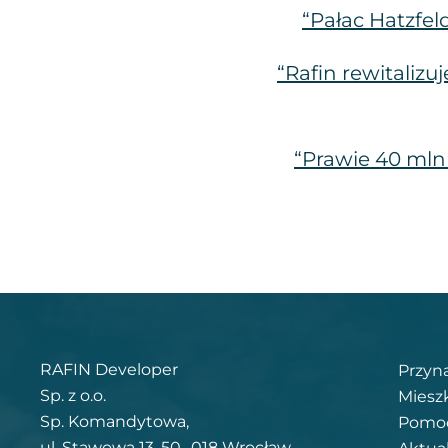
“Pałac Hatzfel
“Rafin rewitaliz
“Prawie 40 mln
RAFIN Developer
Przyn
Sp. z o.o.
Miesz
Sp. Komandytowa,
Pomoc
ul. Stawowa 13, 50 -018 Wrocław