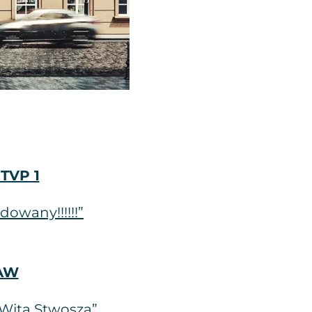
TVP 1
owany!!!!!!”
AW
 Wita Stwosza”