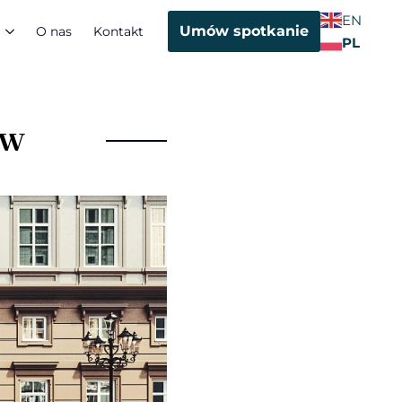
EN
Umów spotkanie
O nas
Kontakt
PL
ów