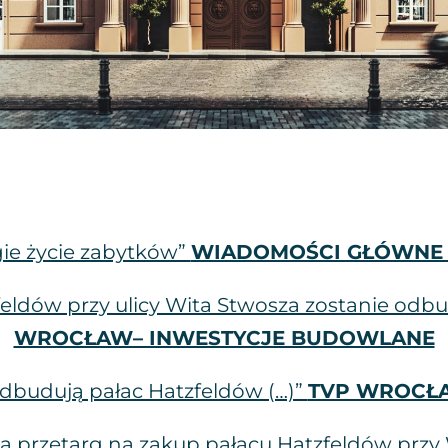
ie życie zabytków”
WIADOMOŚCI GŁÓWNE 
feldów przy ulicy Wita Stwosza zostanie odbud
WROCŁAW– INWESTYCJE BUDOWLANE
dbudują pałac Hatzfeldów (…)”
TVP WROCŁ
a przetarg na zakup pałacu Hatzfeldów przy