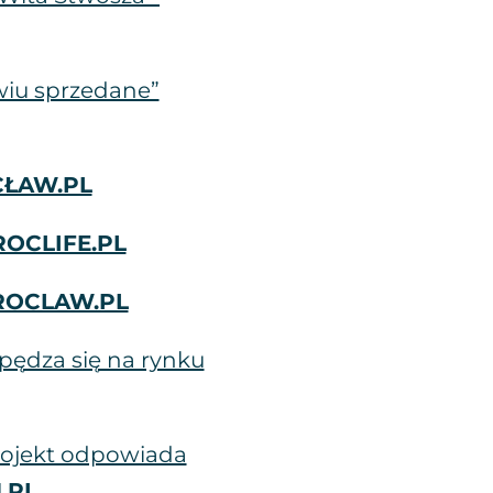
wiu sprzedane”
ŁAW.PL
OCLIFE.PL
OCLAW.PL
zpędza się na rynku
projekt odpowiada
.PL