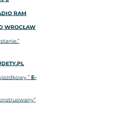
ADIO RAM
IO WROCŁAW
stanie.”
DETY.PL
gwiazdkowy ”
E-
konstruowany”