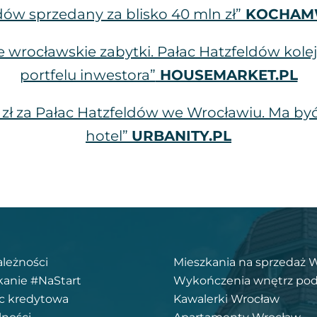
dów sprzedany za blisko 40 mln zł”
KOCHAM
uje wrocławskie zabytki. Pałac Hatzfeldów ko
portfelu inwestora”
HOUSEMARKET.PL
 zł za Pałac Hatzfeldów we Wrocławiu. Ma b
hotel”
URBANITY.PL
ależności
Mieszkania na sprzedaż 
kanie #NaStart
Wykończenia wnętrz pod
 kredytowa
Kawalerki Wrocław