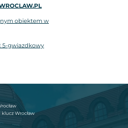
WROCLAW.PL
lejnym obiektem w
yć 5-gwiazdkowy
Wrocław
 klucz Wrocław