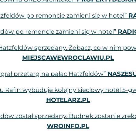
tzfeldów po remoncie zamieni się w hotel”
R
eldów po remoncie zamieni się w hotel”
RAD
Hatzfeldów sprzedany. Zobacz, co w nim pow
MIEJSCAWEWROCLAWIU.PL
ygrał przetarg na pałac Hatzfeldów”
NASZESU
 Rafin wybuduje kolejny sieciowy hotel 5-
HOTELARZ.PL
eldów został sprzedany. Budnek zostanie zre
WROINFO.PL