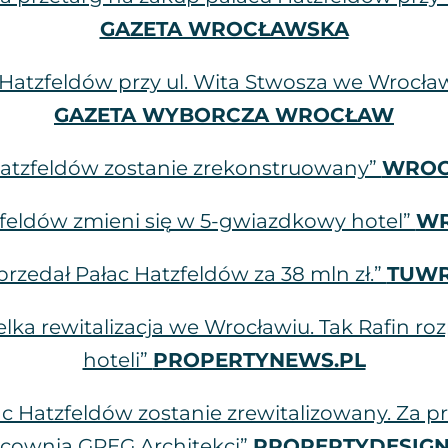
GAZETA WROCŁAWSKA
 Hatzfeldów przy ul. Wita Stwosza we Wrocła
GAZETA WYBORCZA WROCŁAW
Hatzfeldów zostanie zrekonstruowany”
WROC
zfeldów zmieni się w 5-gwiazdkowy hotel”
WR
rzedał Pałac Hatzfeldów za 38 mln zł.”
TUWR
lka rewitalizacja we Wrocławiu. Tak Rafin ro
hoteli”
PROPERTYNEWS.PL
c Hatzfeldów zostanie zrewitalizowany. Za 
cownia GREG Architekci”
PROPERTYDESIGN