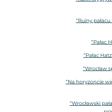
“Ruiny pałacu
“Pałac 
“Pałac Hat
“Wrocław sp
“Na horyzoncie wie
“Wrocławski pała
pra