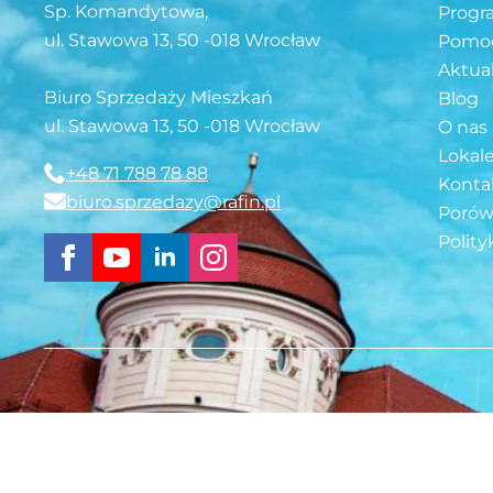
Sp. Komandytowa,
Progr
ul. Stawowa 13, 50 -018 Wrocław
Pomoc
Aktua
Biuro Sprzedaży Mieszkań
Blog
ul. Stawowa 13, 50 -018 Wrocław
O nas
Lokal
+48 71 788 78 88
Konta
biuro.sprzedazy@rafin.pl
Porów
Polity