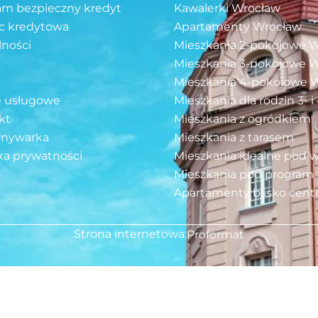
am bezpieczny kredyt
Kawalerki Wrocław
 kredytowa
Apartamenty Wrocław
lności
Mieszkania 2-pokojowe 
Mieszkania 3-pokojowe 
Mieszkania 4-pokojowe 
e usługowe
Mieszkania dla rodzin 3- 
kt
Mieszkania z ogródkiem
nywarka
Mieszkania z tarasem
ka prywatności
Mieszkania idealne pod 
Mieszkania pod program 
Apartamenty blisko cen
Strona internetowa:
Proformat