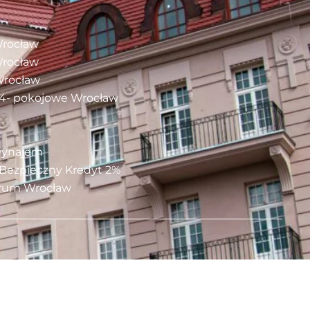
Wrocław
Wrocław
Wrocław
i 4- pokojowe Wrocław
wynajem
Bezpieczny Kredyt 2%
trum Wrocław