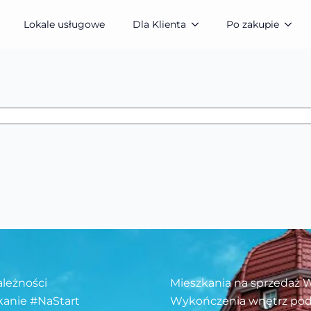
Lokale usługowe
Dla Klienta
Po zakupie
ależności
Mieszkania na sprzedaż 
kanie #NaStart
Wykończenia wnętrz pod