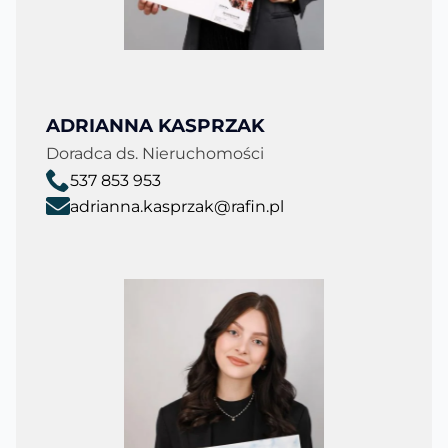
ADRIANNA KASPRZAK
Doradca ds. Nieruchomości
537 853 953
adrianna.kasprzak@rafin.pl