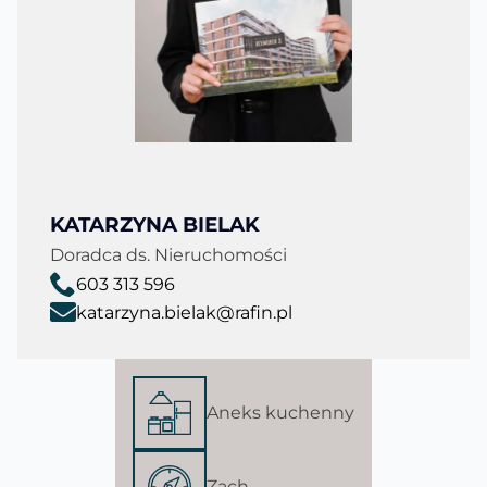
KATARZYNA BIELAK
Doradca ds. Nieruchomości
603 313 596
katarzyna.bielak@rafin.pl
Aneks kuchenny
Zach.