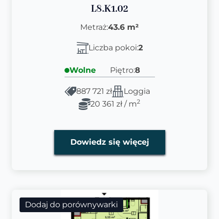
L8.K1.02
Metraż:
43.6 m²
Liczba pokoi:
2
Wolne
Piętro:
8
887 721 zł
Loggia
2
20 361 zł / m
Dowiedz się więcej
Dodaj do porównywarki