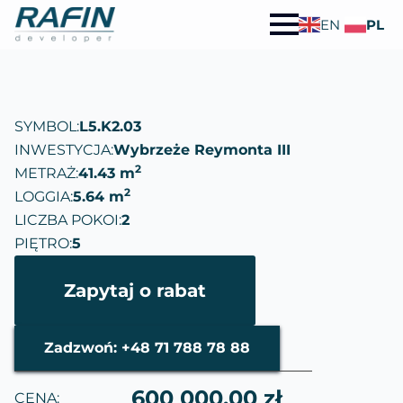
EN
PL
SYMBOL:
L5.K2.03
INWESTYCJA:
Wybrzeże Reymonta III
2
METRAŻ:
41.43 m
2
LOGGIA:
5.64 m
LICZBA POKOI:
2
PIĘTRO:
5
Zapytaj o rabat
Zadzwoń: +48 71 788 78 88
600 000.00 zł
CENA: