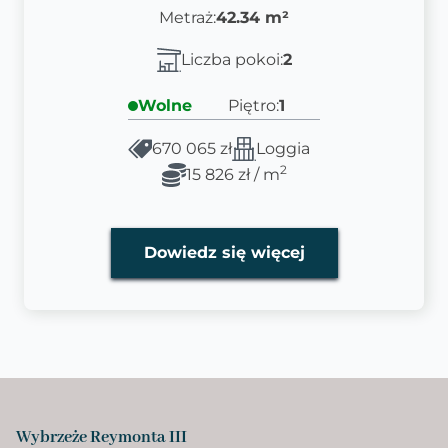
Metraż:
42.34 m²
Liczba pokoi:
2
Wolne
Piętro:
1
670 065 zł
Loggia
2
15 826 zł / m
Dowiedz się więcej
Wybrzeże Reymonta III