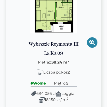
Wybrzeże Reymonta III
L5.K3.09
Metraż:
38.24 m²
Liczba pokoi:
2
Wolne
Piętro:
5
694 056 zł
Loggia
2
18 150 zł / m