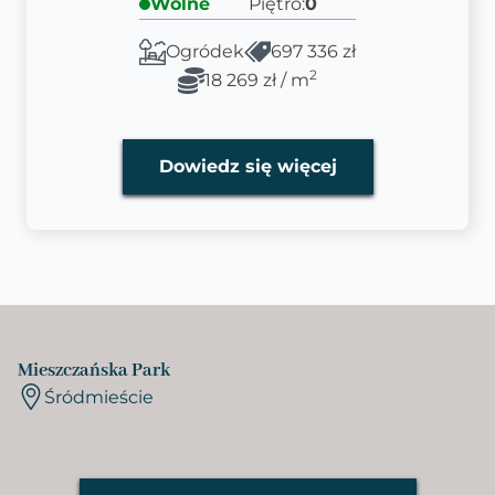
Wolne
Piętro:
0
Ogródek
697 336 zł
2
18 269 zł / m
Dowiedz się więcej
Mieszczańska Park
Śródmieście