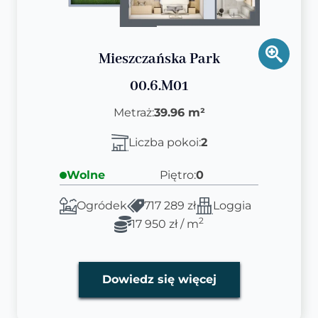
Mieszczańska Park
00.6.M01
Metraż:
39.96 m²
Liczba pokoi:
2
Wolne
Piętro:
0
Ogródek
717 289 zł
Loggia
2
17 950 zł / m
Dowiedz się więcej