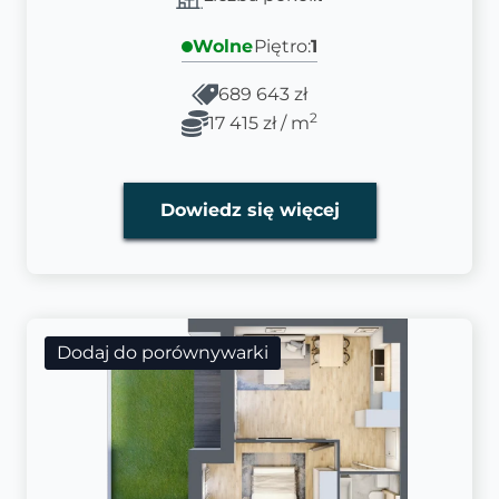
Wolne
Piętro:
1
689 643 zł
2
17 415 zł / m
Dowiedz się więcej
Dodaj do porównywarki