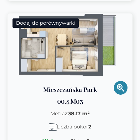
Dodaj do porównywarki
Mieszczańska Park
00.4.M03
Metraż:
38.17 m²
Liczba pokoi:
2