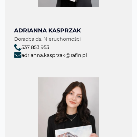
ADRIANNA KASPRZAK
Doradca ds. Nieruchomości
537 853 953
adrianna.kasprzak@rafin.pl