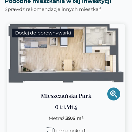
Podobne mieszkania w tej inwestycji
Sprawdź rekomendacje innych mieszkań
Dodaj do porównywarki
Mieszczańska Park
01.1.M14
Metraż:
39.6 m²
Liczba pokoi:
1