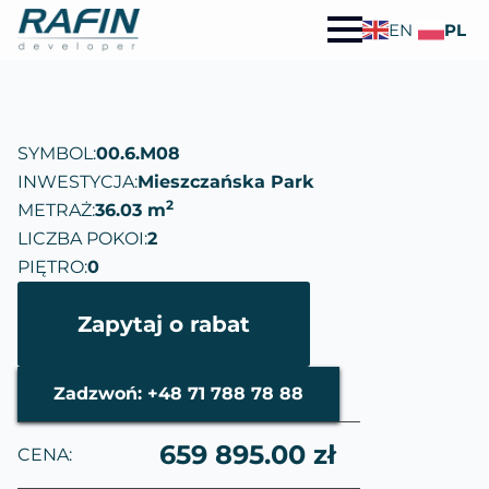
EN
PL
SYMBOL:
00.6.M08
INWESTYCJA:
Mieszczańska Park
2
METRAŻ:
36.03 m
LICZBA POKOI:
2
PIĘTRO:
0
Zapytaj o rabat
Zadzwoń: +48 71 788 78 88
659 895.00 zł
CENA: