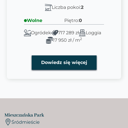
Liczba pokoi:
2
Wolne
Piętro:
0
Ogródek
717 289 zł
Loggia
2
17 950 zł / m
Dowiedz się więcej
Mieszczańska Park
Śródmieście