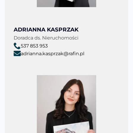
ADRIANNA KASPRZAK
Doradca ds. Nieruchomości
537 853 953
adrianna.kasprzak@rafin.pl