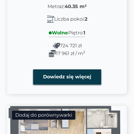
Metraż:
40.35 m²
Liczba pokoi:
2
Wolne
Piętro:
1
724 721 zł
2
17 961 zł / m
Dowiedz się więcej
Dodaj do porównywarki