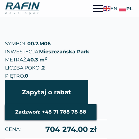
EN
PL
SYMBOL:
00.2.M06
INWESTYCJA:
Mieszczańska Park
2
METRAŻ:
40.3 m
LICZBA POKOI:
2
PIĘTRO:
0
Zapytaj o rabat
Zadzwoń: +48 71 788 78 88
704 274.00 zł
CENA: