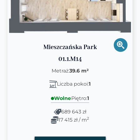
Mieszczańska Park
01.1.M14
Metraż:
39.6 m²
Liczba pokoi:
1
Wolne
Piętro:
1
689 643 zł
2
17 415 zł / m